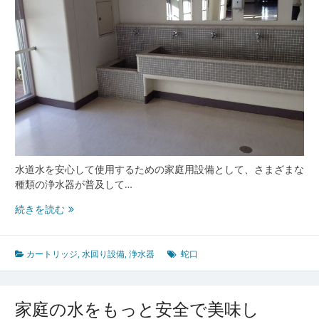
水道水を安心して使用するための家庭用設備として、さまざまな
種類の浄水器が普及して…
多
続きを読む
様
な
家
カートリッジ
,
水回り設備
,
浄水器
蛇口
庭
環
境
家庭の水をもっと安全で美味し
と