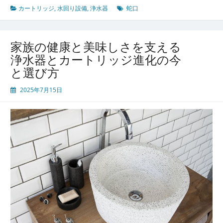
ら
カートリッジ
,
水回り設備
,
浄水器
蛇口
変
わ
る
家族の健康と美味しさを支える
暮
浄水器とカートリッジ進化の今
ら
と選び方
し
の
2025年7月15日
質
日
常
を
豊
か
に
す
る
浄
水
器
の