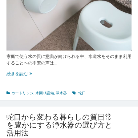
浄
水
器
の
選
び
方
と
活
家庭で使う水の質に意識が向けられる中、水道水をそのまま利用
用
することへの不安の声は…
ポ
安
続きを読む
イ
心
ン
と
ト
快
カートリッジ
,
水回り設備
,
浄水器
蛇口
適
を
支
蛇口から変わる暮らしの質日常
え
を豊かにする浄水器の選び方と
る
活用法
浄
水