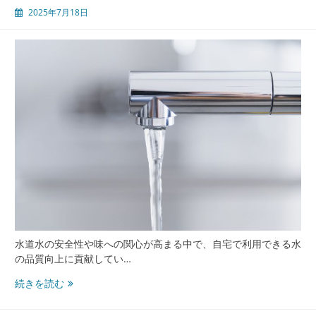
2025年7月18日
器
カ
ー
ト
リ
ッ
ジ
と
蛇
口
の
知
恵
が
生
む
水道水の安全性や味への関心が高まる中で、自宅で利用できる水
日
の品質向上に貢献してい…
常
の
蛇
続きを読む
進
口
化
か