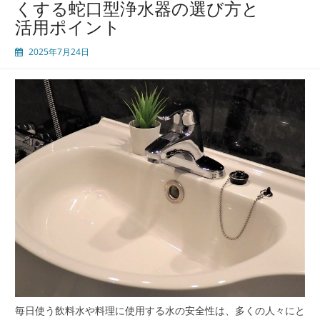
くする蛇口型浄水器の選び方と
ニ
活用ポイント
ー
ズ
2025年7月24日
に
応
え
る
浄
水
器
の
選
び
方
と
カ
ー
ト
リ
ッ
ジ
毎日使う飲料水や料理に使用する水の安全性は、多くの人々にと