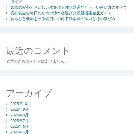
ガイド
選
家族の安心とおいしい水を守る浄水器選びと正しい使い方のすべて
び
安心安全な毎日のための浄水器選びと最新機能徹底ガイド
方
暮らしと健康を守る蛇口につける浄水器の実力とその選び方
と
上
手
な
使
最近のコメント
い
こ
表示できるコメントはありません。
な
し
術
アーカイブ
2025年10月
2025年9月
2025年8月
2025年7月
2025年6月
2025年5月