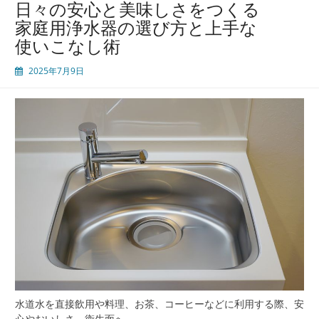
日々の安心と美味しさをつくる
毎
家庭用浄水器の選び方と上手な
日
使いこなし術
の
水
2025年7月9日
質
向
上
と
安
心
を
支
え
る
暮
ら
し
の
新
定
水道水を直接飲用や料理、お茶、コーヒーなどに利用する際、安
番
心やおいしさ、衛生面へ…