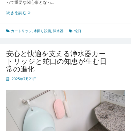
の
って重要な関心事となっ…
基
家
続きを読む
礎
庭
知
の
識
水
カートリッジ
,
水回り設備
,
浄水器
蛇口
を
も
っ
安心と快適を支える浄水器カー
と
トリッジと蛇口の知恵が生む日
安
常の進化
全
で
2025年7月21日
美
味
し
く
す
る
蛇
口
型