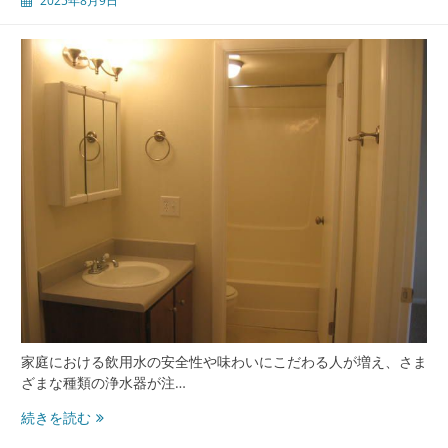
2025年8月9日
く
安
心
安
全
な
暮
ら
し
を
支
え
る
家
庭
用
浄
水
家庭における飲用水の安全性や味わいにこだわる人が増え、さま
器
ざまな種類の浄水器が注…
の
浄
続きを読む
選
水
び