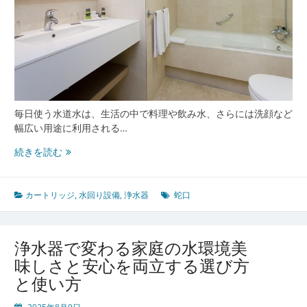
毎日使う水道水は、生活の中で料理や飲み水、さらには洗顔など
幅広い用途に利用される…
毎
続きを読む
日
の
水
カートリッジ
,
水回り設備
,
浄水器
蛇口
を
も
っ
浄水器で変わる家庭の水環境美
と
味しさと安心を両立する選び方
お
と使い方
い
し