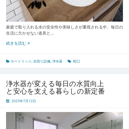
選
び
方
と
活
家庭で取り入れる水の安全性や美味しさが重視される中、毎日の
用
生活に欠かせない道具と…
法
家
続きを読む
族
の
健
カートリッジ
,
水回り設備
,
浄水器
蛇口
康
と
美
浄水器が変える毎日の水質向上
味
と安心を支える暮らしの新定番
し
さ
2025年7月12日
を
支
え
る
浄