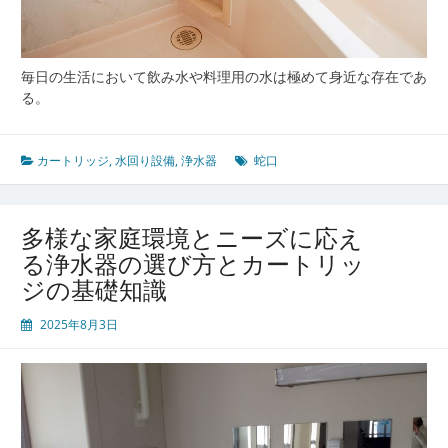
す
る
選
び
毎日の生活において飲み水や料理用の水は極めて身近な存在であ
方
る。
と
使
い
カートリッジ
,
水回り設備
,
浄水器
蛇口
方
多様な家庭環境とニーズに応え
る浄水器の選び方とカートリッ
ジの基礎知識
2025年8月3日