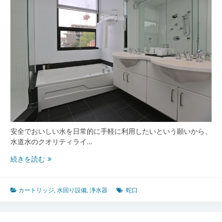
水
器
と
カ
ー
ト
リ
ッ
ジ
進
化
の
安全でおいしい水を日常的に手軽に利用したいという願いから、
今
水道水のクオリティライ…
と
選
浄
続きを読む
び
水
方
器
が
カートリッジ
,
水回り設備
,
浄水器
蛇口
変
え
る