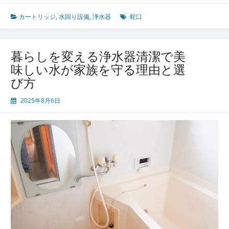
器
方
で
カートリッジ
,
水回り設備
,
浄水器
蛇口
ガ
変
イ
わ
ド
る
暮らしを変える浄水器清潔で美
家
味しい水が家族を守る理由と選
庭
び方
の
水
2025年8月6日
環
境
美
味
し
さ
と
安
心
を
両
立