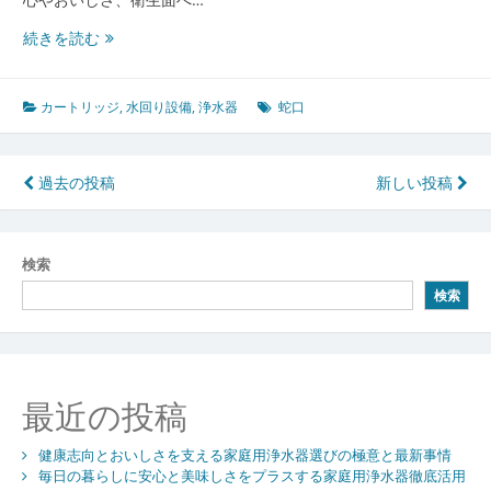
日々
続きを読む
の
安
心
カートリッジ
,
水回り設備
,
浄水器
蛇口
と
美
味
投
過去の投稿
新しい投稿
し
稿
さ
を
ナ
検索
つ
ビ
く
検索
る
ゲ
家
ー
庭
用
シ
最近の投稿
浄
水
ョ
器
健康志向とおいしさを支える家庭用浄水器選びの極意と最新事情
ン
の
毎日の暮らしに安心と美味しさをプラスする家庭用浄水器徹底活用