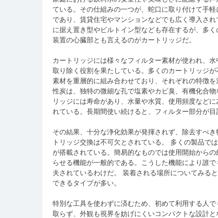
ている。
その仕組みの一つが、蛇口に取り付けて手軽
であり、賃貸住宅やマンションなどでも広く導入され
に据え置き型やビルトイン型なども存在するが、多く
装置の心臓部とも言えるのがカートリッジだ。
カートリッジには様々なフィルター素材が使われ、水
取り除く役割を果たしている。多くのカートリッジが
素材を重層的に組み合わせており、それぞれの特徴を
性炭は、独特の微細な孔で塩素やカビ臭、有機化合物
リッジには寿命があり、水量や水質、使用頻度などに
れている。長期間使い続けると、フィルター部分が目
その結果、十分な浄化効果が発揮されず、除去すべき
トリッジ交換は不可欠とされている。 多くの製品で
が搭載されている。簡易的なものでは使用開始からの
らせる機能が一般的である。こうした機能により誰で
夫されているわけだ。 装着される場所についてみる
できるタイプが多い。
特別な工具を使わずに済むため、初めて利用する人で
取らず、外観も視界を妨げにくいコンパクトな設計と