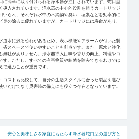
口に簡単に取り付けられる浄水器が注目されています。蛇口型
く導入されています。浄水器の中心的役割を担うカートリッジ
用いられ、それぞれ水中の不純物や臭い、塩素などを効率的に
ビ臭の除去に優れていますが、カートリッジには寿命があり、
水道水に残る恐れがあるため、表示機能やアラームが付いた製
、省スペースで使いやすいことも利点です。また、原水と浄化
も無駄がありません。浄水器導入は味や香りの向上、料理やコ
です。ただし、すべての有害物質や細菌を除去できるわけでは
えで選ぶことが重要です。
・コストも比較して、自分の生活スタイルに合った製品を選び
使いだけでなく災害時の備えにも役立つ存在となっています。
安心と美味しさを家庭にもたらす浄水器蛇口型の選び方と