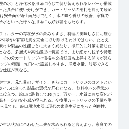
理の水）と浄化水を用途に応じて切り替えられるレバーが搭載
った具合に使い分けができ、カートリッジの消耗を抑えて経済
入は安全面や衛生面だけでなく、水の味や香りの改善、家庭で
給水といった様々な用途にも好影響をもたらす。
フィルターの存在が水の飲みやすさ、料理の美味しさに明確な
の不純物や有害物質を完全に取り除けるわけではない。たとえ
素材や製品の性能ごとに大きく異なり、徹底的に対策を講じた
となる。多層式や高性能型の装置では、より細かな粒子や特定
、その分カートリッジの価格や交換頻度も上昇する傾向が見ら
リッジの種類、蛇口への設置しやすさ、浄過水量、対応できる
な仕様が異なる。
やすさ、見た目のデザイン、さらにカートリッジのコストとい
タイルに合った製品の選択が肝心となる。 飲料水への意識の
に役立つ。蛇口に装着しておけば、万が一、水質に急な変化が
際も一定の安心感が得られる。交換用カートリッジの予備を準
から見ても、蛇口用浄水器は現代の家庭生活にあった利便性、
や生活状況に合わせた工夫が求められると言えよう。家庭での