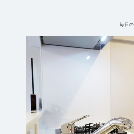
コ
ン
テ
ン
毎日の
ツ
へ
ス
キ
ッ
プ