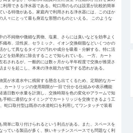
に利用できる浄水器である。蛇口用のものは設置が比較的簡単
ている特徴がある。家庭内で利用される浄水器には、このほか
の人々にとって最も身近な形態のものといえる。 このような
中の不純物や微細な異物、塩素、さらには臭いなどを効率よく
不織布、活性炭、セラミック、イオン交換樹脂などいくつかの
活かして異なるタイプの汚れや成分を吸着・分解する。特に活
などを効果的に除去することで知られている。 一方、カート
左右されるが、一般的には数ヶ月から半年程度で交換が推奨さ
詰まりを起こし、本来の浄水能力が低下する恐れがある。
物質が水道水中に残留する懸念も出てくるため、定期的なカー
は、カートリッジの使用期限が一目で分かる仕組みや表示機能
経過日数や水量を計測し、交換時期を色の変化やアラームで知
も手軽に適切なタイミングでカートリッジを交換できるよう工
と、蛇口取付型は既存の水道蛇口を利用してワンタッチで装着
も簡単に取り付けられるという利点がある。また、スペースを
なっている製品が多く、狭いキッチンスペースでも問題なく利