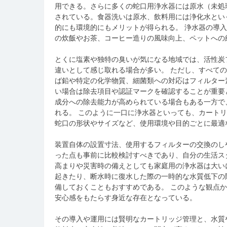
用できる。さらに多くの蛇口用浄水器には原水（未処
されている。食器洗いは原水、飲料用には浄化水とい
的にも環境的にもメリットが得られる。 浄水器の導
の炊飯やお茶、コーヒー造りの風味向上、ペットへの
とくに塩素や独特の臭いが気になる地域では、活性炭
違いとして感じ取れる場合が多い。 ただし、すべて
ば鉛や特定の化学物質、細菌類への対応はフィルター
い場合は除去項目や認証マークを確認することが重要
成分への除去能力が高められている場合もある一方で
れる。 このように一口に浄水器といっても、カート
蛇口の形状やサイズなど、使用環境や目的ごとに最適
装置自体の設置寸法、使用するフィルターの交換のし
った点も事前に比較検討すべきであり、自分の生活ス
高まりや災害時の備えとしても家庭用の浄水器は大い
起きたり、断水時に復水した際の一時的な水質低下の
備しておくこともおすすめである。 このような観点
安心感をもたらす身近な存在となっている。
その導入や運用には賢明なカートリッジ管理と、水質