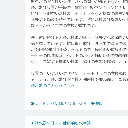
飲料水の安全性や美味しさへの関心が高まるなか、蛇
浄水器は設置が手軽で、賃貸住宅やマンションにも広
には、不織布や活性炭、セラミックなど複数の素材が
除去する働きを持っています。特に活性炭は塩素やカ
数ヶ月から半年での交換が重要です。
長く使い続けると浄水性能が落ち、除去すべき物質が
品も増えています。蛇口取付型は工具不要で装着でき
水を用途別に切り替えられるので、経済面や環境面で
ーヒーの風味改善、ペットの水など幅広い面で効果的
なく、希望する機能や性能、認証の有無を確認したう
設置のしやすさやデザイン、カートリッジの交換頻度
ましょう。浄水器は安全性と利便性を兼ね備え、普段
浄水器のことならこちら
カートリッジ
,
水回り設備
,
浄水器
蛇口
投
浄水器で叶える健康的な水生活